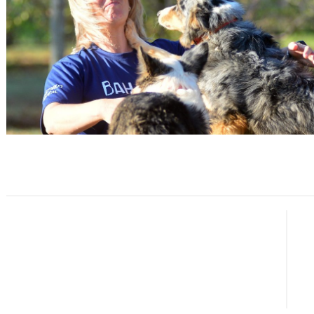
Navegação
de
post